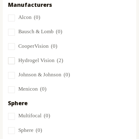
Manufacturers
Dailies
(0)
Alcon
(0)
Extreme H2O
(2)
Bausch & Lomb
(0)
Frequency
(0)
CooperVision
(0)
FreshLook
(0)
Hydrogel Vision
(2)
Miru
(0)
Johnson & Johnson
(0)
MyDay
(0)
Menicon
(0)
PRECISION1®
(0)
Sphere
Proclear
(0)
Multifocal
(0)
PureVision
(0)
Sphere
(0)
SofLens
(0)