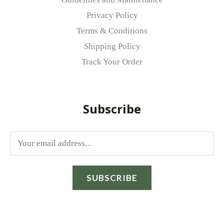
Privacy Policy
Terms & Conditions
Shipping Policy
Track Your Order
Subscribe
E
m
a
SUBSCRIBE
i
l
*